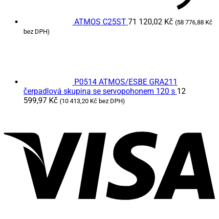
ATMOS C25ST
71 120,02
Kč
(
58 776,88
Kč
bez DPH)
P0514 ATMOS/ESBE GRA211
čerpadlová skupina se servopohonem 120 s
12
599,97
Kč
(
10 413,20
Kč
bez DPH)
V