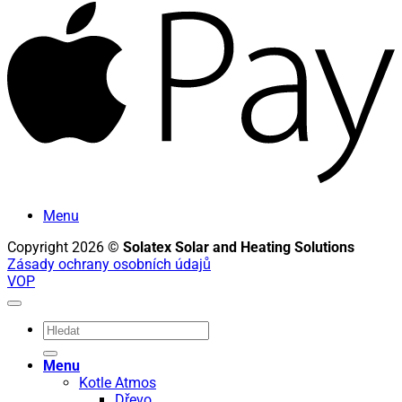
A
P
Menu
Copyright 2026 ©
Solatex Solar and Heating Solutions
Zásady ochrany osobních údajů
VOP
Hledat:
Menu
Kotle Atmos
Dřevo