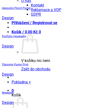
O nás
Kontakt
Awesome Pencil Poster
Reklamace a VOP
GDPR
Design
Přihlášení / Registrovat se
Košík /
0,00
Kč
0
Portfolio typography
Design
V košíku nic není.
Flatsome Poster Print
Zpět do obchodu
Design
Pokladna
+
0
Magazine
Košík
Design