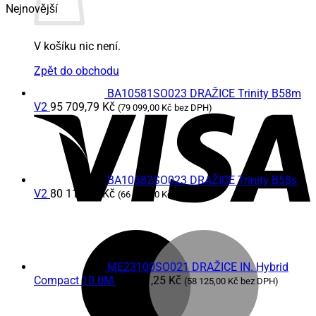
Nejnovější
V košíku nic není.
Zpět do obchodu
BA10581SO023 DRAŽICE Trinity B58m
V
V2
95 709,79
Kč
(
79 099,00
Kč
bez DPH)
BA10582SO023 DRAŽICE Trinity B58s
V2
80 118,94
Kč
(
66 214,00
Kč
bez DPH)
M
ME23100SO021 DRAŽICE IN. Hybrid
Compact 10.0M
70 331,25
Kč
(
58 125,00
Kč
bez DPH)