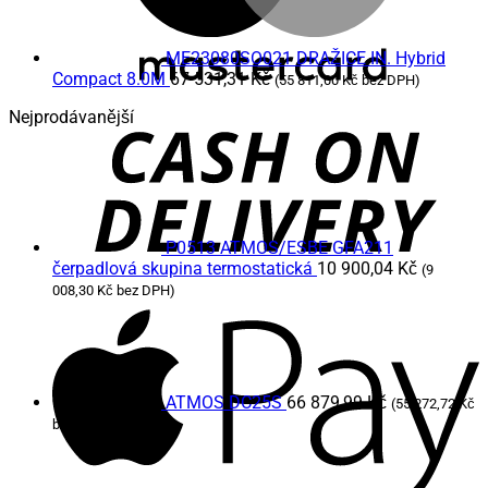
ME23080SO021 DRAŽICE IN. Hybrid
Compact 8.0M
67 531,31
Kč
(
55 811,00
Kč
bez DPH)
C
Nejprodávanější
D
P0513 ATMOS/ESBE GFA211
čerpadlová skupina termostatická
10 900,04
Kč
(
9
008,30
Kč
bez DPH)
A
P
ATMOS DC25S
66 879,99
Kč
(
55 272,72
Kč
bez DPH)