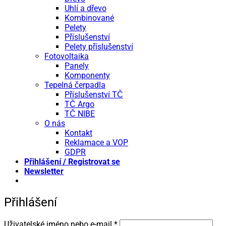
Uhlí a dřevo
Kombinované
Pelety
Příslušenství
Pelety příslušenství
Fotovoltaika
Panely
Komponenty
Tepelná čerpadla
Příslušenství TČ
TČ Argo
TČ NIBE
O nás
Kontakt
Reklamace a VOP
GDPR
Přihlášení / Registrovat se
Newsletter
Přihlášení
Povinné
Uživatelské jméno nebo e-mail
*