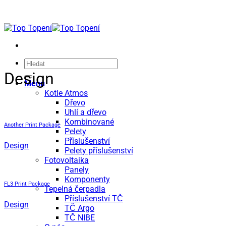
Přeskočit
na
obsah
Hledat:
Design
Menu
Kotle Atmos
Dřevo
Uhlí a dřevo
Kombinované
Another Print Package
Pelety
Příslušenství
Design
Pelety příslušenství
Fotovoltaika
Panely
Komponenty
FL3 Print Package
Tepelná čerpadla
Příslušenství TČ
Design
TČ Argo
TČ NIBE