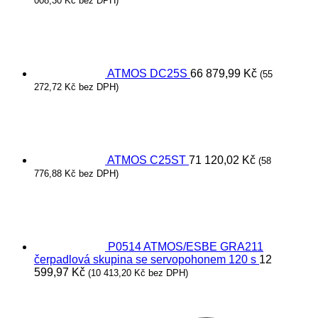
008,30
Kč
bez DPH)
ATMOS DC25S
66 879,99
Kč
(
55
272,72
Kč
bez DPH)
ATMOS C25ST
71 120,02
Kč
(
58
776,88
Kč
bez DPH)
P0514 ATMOS/ESBE GRA211
čerpadlová skupina se servopohonem 120 s
12
599,97
Kč
(
10 413,20
Kč
bez DPH)
V