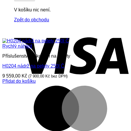
V košíku nic není.
Zpět do obchodu
V
Rychlý náhled
Příslušenství ke kotlům na pelety
H0204 nádrž na pelety 250l Č
9 559,00
Kč
(
7 900,00
Kč
bez DPH)
Přidat do košíku
M