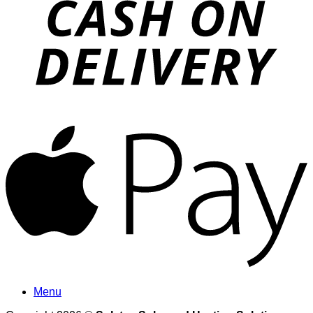
A
Menu