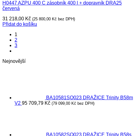
H0447 AZPU 400 C zásobník 400 l + dopravník DRA25
červená
31 218,00
Kč
(
25 800,00
Kč
bez DPH)
Přidat do košíku
1
2
3
Nejnovější
BA10581SO023 DRAŽICE Trinity B58m
V2
95 709,79
Kč
(
79 099,00
Kč
bez DPH)
BA10582SO023 DRAŽICE Trinity B58s