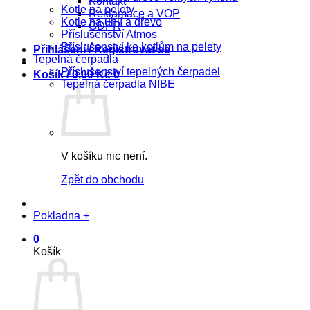
Kontakt
Kotle na pelety
Reklamace a VOP
Kotle na uhlí a dřevo
GDPR
Příslušenství Atmos
Příslušenství ke kotlům na pelety
Přihlášení / Registrovat se
Tepelná čerpadla
Příslušenství tepelných čerpadel
Košík /
0,00
Kč
0
Tepelná čerpadla NIBE
V košíku nic není.
Zpět do obchodu
Pokladna
+
0
Košík