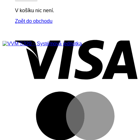
V košíku nic není.
Zpět do obchodu
V
M