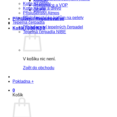
Kontakt
Kotle na pelety
Reklamace a VOP
Kotle na uhlí a dřevo
GDPR
Příslušenství Atmos
Příslušenství ke kotlům na pelety
Přihlášení / Registrovat se
Tepelná čerpadla
Příslušenství tepelných čerpadel
Košík /
0,00
Kč
0
Tepelná čerpadla NIBE
V košíku nic není.
Zpět do obchodu
Pokladna
+
0
Košík