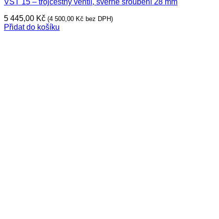
VST 15 – trojcestný ventil, svěrné šroubení 28 mm
5 445,00
Kč
(
4 500,00
Kč
bez DPH)
Přidat do košíku