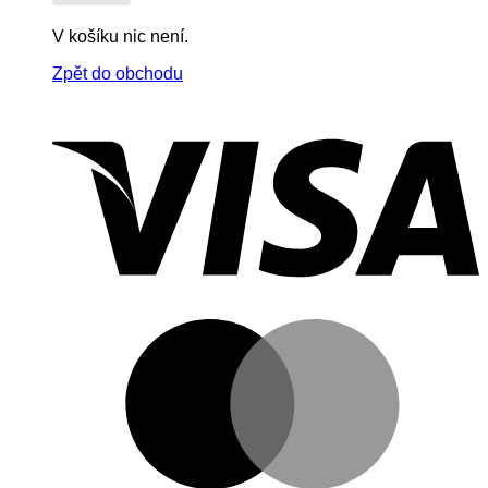
V košíku nic není.
Zpět do obchodu
V
M