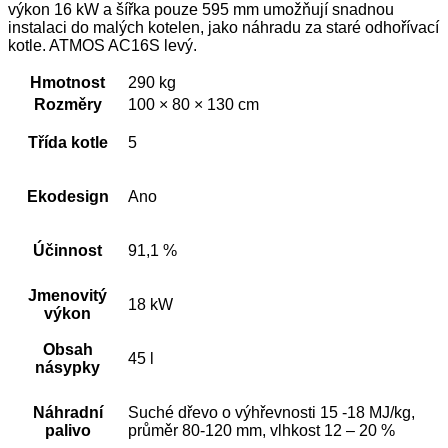
výkon 16 kW a šířka pouze 595 mm umožňují snadnou
instalaci do malých kotelen, jako náhradu za staré odhořívací
kotle. ATMOS AC16S levý.
Hmotnost
290 kg
Rozměry
100 × 80 × 130 cm
Třída kotle
5
Ekodesign
Ano
Účinnost
91,1 %
Jmenovitý
18 kW
výkon
Obsah
45 l
násypky
Náhradní
Suché dřevo o výhřevnosti 15 -18 MJ/kg,
palivo
průměr 80-120 mm, vlhkost 12 – 20 %