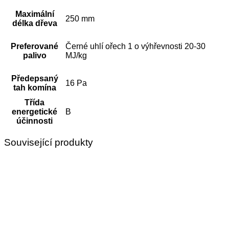
Maximální
250 mm
délka dřeva
Preferované
Černé uhlí ořech 1 o výhřevnosti 20-30
palivo
MJ/kg
Předepsaný
16 Pa
tah komína
Třída
energetické
B
účinnosti
Související produkty