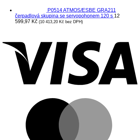
P0514 ATMOS/ESBE GRA211
čerpadlová skupina se servopohonem 120 s
12
599,97
Kč
(
10 413,20
Kč
bez DPH)
V
M