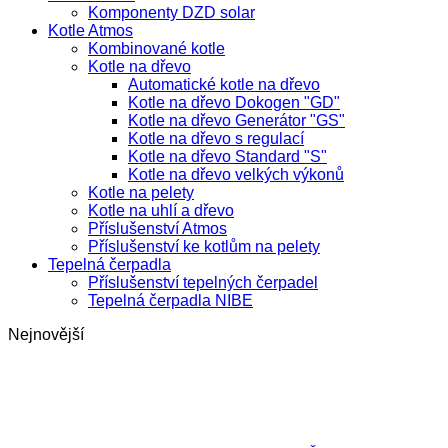
Komponenty DZD solar
Kotle Atmos
Kombinované kotle
Kotle na dřevo
Automatické kotle na dřevo
Kotle na dřevo Dokogen "GD"
Kotle na dřevo Generátor "GS"
Kotle na dřevo s regulací
Kotle na dřevo Standard "S"
Kotle na dřevo velkých výkonů
Kotle na pelety
Kotle na uhlí a dřevo
Příslušenství Atmos
Příslušenství ke kotlům na pelety
Tepelná čerpadla
Příslušenství tepelných čerpadel
Tepelná čerpadla NIBE
Nejnovější