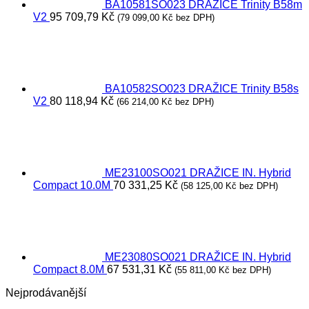
BA10581SO023 DRAŽICE Trinity B58m
V2
95 709,79
Kč
(
79 099,00
Kč
bez DPH)
BA10582SO023 DRAŽICE Trinity B58s
V2
80 118,94
Kč
(
66 214,00
Kč
bez DPH)
ME23100SO021 DRAŽICE IN. Hybrid
Compact 10.0M
70 331,25
Kč
(
58 125,00
Kč
bez DPH)
ME23080SO021 DRAŽICE IN. Hybrid
Compact 8.0M
67 531,31
Kč
(
55 811,00
Kč
bez DPH)
Nejprodávanější