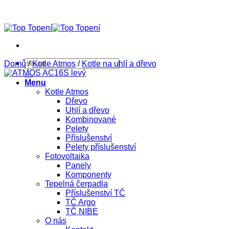
Přeskočit
na
obsah
Hledat:
Domů
/
Kotle Atmos
/
Kotle na uhlí a dřevo
Menu
Kotle Atmos
Dřevo
Uhlí a dřevo
Kombinované
Pelety
Příslušenství
Pelety příslušenství
Fotovoltaika
Panely
Komponenty
Tepelná čerpadla
Příslušenství TČ
TČ Argo
TČ NIBE
O nás