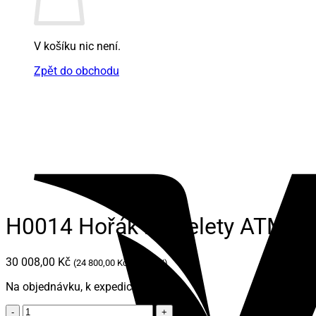
V košíku nic není.
Zpět do obchodu
H0014 Hořák na pelety ATMOS
30 008,00
Kč
(
24 800,00
Kč
bez DPH)
Na objednávku, k expedici do 7 dní
H0014