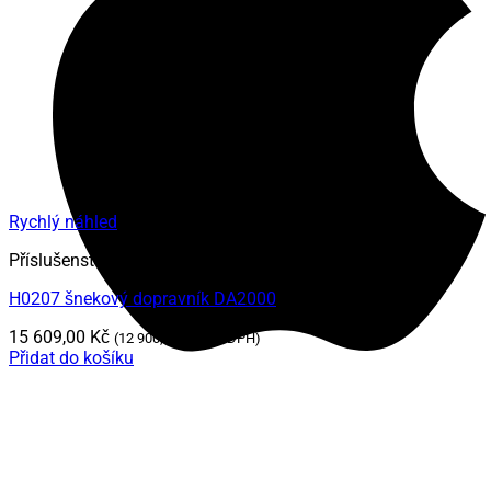
Rychlý náhled
Příslušenství ke kotlům na pelety
H0207 šnekový dopravník DA2000
15 609,00
Kč
(
12 900,00
Kč
bez DPH)
Přidat do košíku