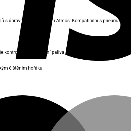
tlů s úpravou ze sortimentu Atmos. Kompatibilní s pneumatickým
je kontrolované dohoření paliva po natopení objektu, plná odst
kým čištěním hořáku.