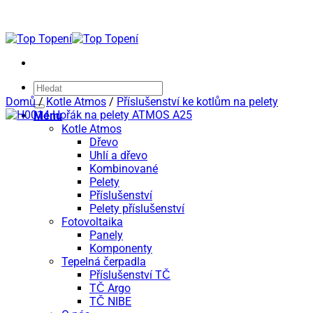
Přeskočit
na
obsah
Hledat:
Domů
/
Kotle Atmos
/
Příslušenství ke kotlům na pelety
Menu
Kotle Atmos
Dřevo
Uhlí a dřevo
Kombinované
Pelety
Příslušenství
Pelety příslušenství
Fotovoltaika
Panely
Komponenty
Tepelná čerpadla
Příslušenství TČ
TČ Argo
TČ NIBE