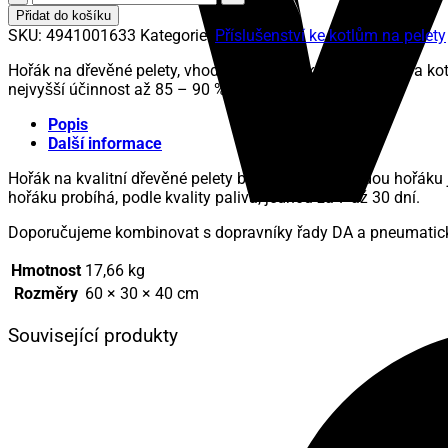
Hořák
Přidat do košíku
na
SKU:
4941001633
Kategorie:
Příslušenství ke kotlům na pelety
pelety
ATMOS
Hořák na dřevěné pelety, vhodný do všech kotlů na pelety a ko
A25
nejvyšší účinnost až 85 – 90 %.
množství
Popis
Další informace
Hořák na kvalitní dřevěné pelety bez příměsí. Výhodou hořáku 
hořáku probíhá, podle kvality paliva, jednou za 7 až 30 dní.
Doporučujeme kombinovat s dopravníky řady DA a pneumatic
Hmotnost
17,66 kg
Rozměry
60 × 30 × 40 cm
Související produkty