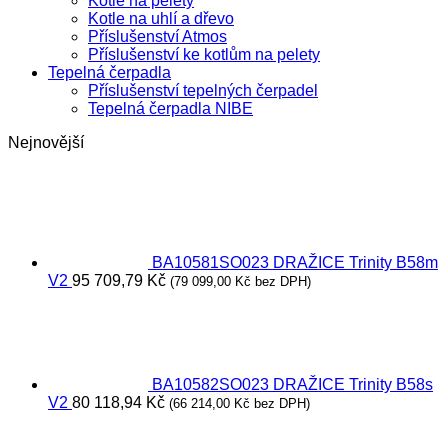
Kotle na pelety
Kotle na uhlí a dřevo
Příslušenství Atmos
Příslušenství ke kotlům na pelety
Tepelná čerpadla
Příslušenství tepelných čerpadel
Tepelná čerpadla NIBE
Nejnovější
BA10581SO023 DRAŽICE Trinity B58m
V2
95 709,79
Kč
(
79 099,00
Kč
bez DPH)
BA10582SO023 DRAŽICE Trinity B58s
V2
80 118,94
Kč
(
66 214,00
Kč
bez DPH)