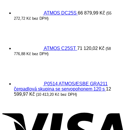
ATMOS DC25S
66 879,99
Kč
(
55
272,72
Kč
bez DPH)
ATMOS C25ST
71 120,02
Kč
(
58
776,88
Kč
bez DPH)
P0514 ATMOS/ESBE GRA211
čerpadlová skupina se servopohonem 120 s
12
599,97
Kč
(
10 413,20
Kč
bez DPH)
V