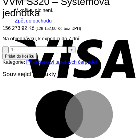
VVM S320 – Systémová
jednotka
V košíku nic není.
Zpět do obchodu
156 273,92
Kč
(
129 152,00
Kč
bez DPH)
V
Na objednávku, k expedici do 7 dní
VVM
S320
Přidat do košíku
–
Kategorie:
Příslušenství tepelných čerpadel
Systémová
jednotka
Související produkty
množství
M