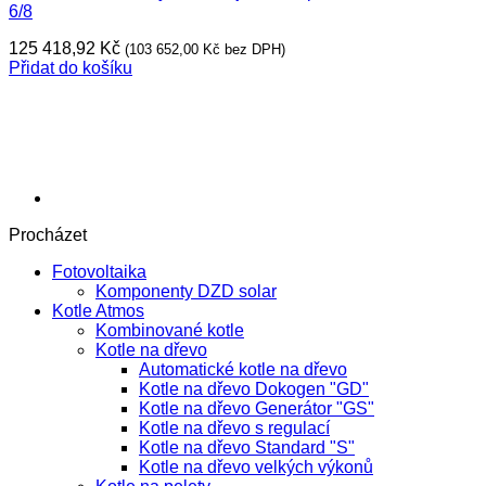
6/8
125 418,92
Kč
(
103 652,00
Kč
bez DPH)
Přidat do košíku
Procházet
Fotovoltaika
Komponenty DZD solar
Kotle Atmos
Kombinované kotle
Kotle na dřevo
Automatické kotle na dřevo
Kotle na dřevo Dokogen "GD"
Kotle na dřevo Generátor "GS"
Kotle na dřevo s regulací
Kotle na dřevo Standard "S"
Kotle na dřevo velkých výkonů