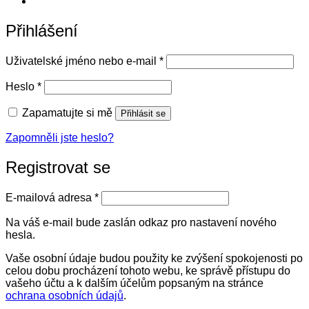
Přihlášení
Povinné
Uživatelské jméno nebo e-mail
*
Povinné
Heslo
*
Zapamatujte si mě
Přihlásit se
Zapomněli jste heslo?
Registrovat se
Povinné
E-mailová adresa
*
Na váš e-mail bude zaslán odkaz pro nastavení nového
hesla.
Vaše osobní údaje budou použity ke zvýšení spokojenosti po
celou dobu procházení tohoto webu, ke správě přístupu do
vašeho účtu a k dalším účelům popsaným na stránce
ochrana osobních údajů
.