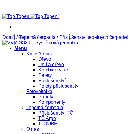
Přeskočit
na
obsah
Hledat:
Domů
/
Tepelná čerpadla
/
Příslušenství tepelných čerpadel
Menu
Kotle Atmos
Dřevo
Uhlí a dřevo
Kombinované
Pelety
Příslušenství
Pelety příslušenství
Fotovoltaika
Panely
Komponenty
Tepelná čerpadla
Příslušenství TČ
TČ Argo
TČ NIBE
O nás