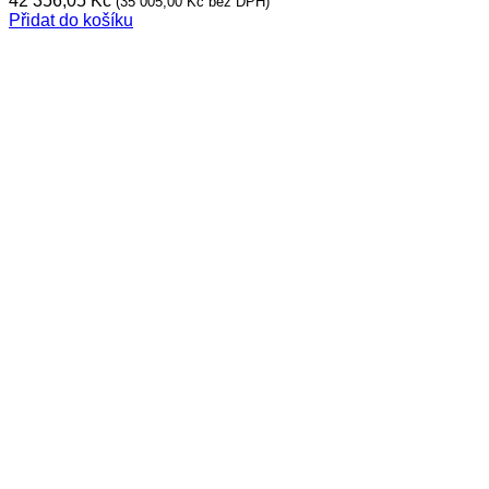
42 356,05
Kč
(
35 005,00
Kč
bez DPH)
Přidat do košíku