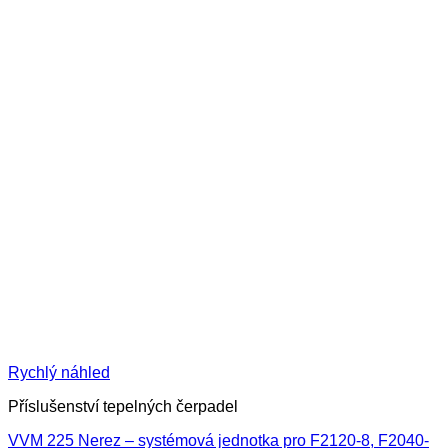
Rychlý náhled
Příslušenství tepelných čerpadel
VVM 225 Nerez – systémová jednotka pro F2120-8, F2040-