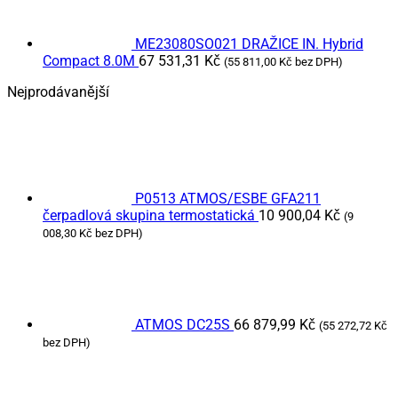
ME23080SO021 DRAŽICE IN. Hybrid
Compact 8.0M
67 531,31
Kč
(
55 811,00
Kč
bez DPH)
Nejprodávanější
P0513 ATMOS/ESBE GFA211
čerpadlová skupina termostatická
10 900,04
Kč
(
9
008,30
Kč
bez DPH)
ATMOS DC25S
66 879,99
Kč
(
55 272,72
Kč
bez DPH)