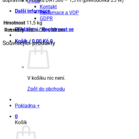
dopravník k hořáku DA1500 – 1,5 m (převodovka 25 W)
O nás
Kontakt
Další informace
Reklamace a VOP
GDPR
Hmotnost
11,5 kg
Přihlášení / Registrovat se
Rozměry
180 × 20 × 30 cm
Košík /
0,00
Kč
0
Související produkty
V košíku nic není.
Zpět do obchodu
Pokladna
+
0
Košík