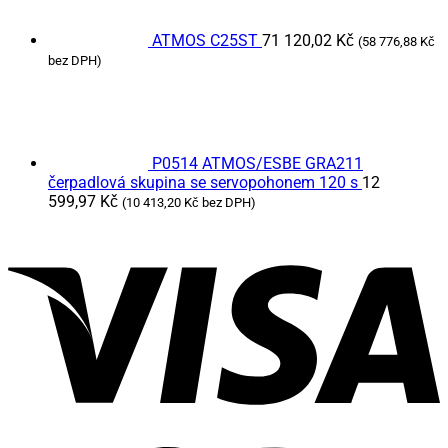
ATMOS C25ST
71 120,02
Kč
(
58 776,88
Kč
bez DPH)
P0514 ATMOS/ESBE GRA211
čerpadlová skupina se servopohonem 120 s
12
599,97
Kč
(
10 413,20
Kč
bez DPH)
V