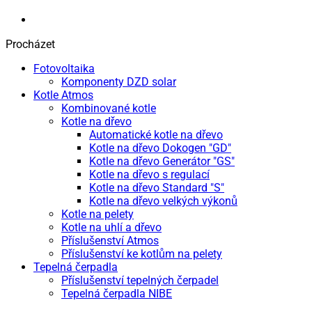
Procházet
Fotovoltaika
Komponenty DZD solar
Kotle Atmos
Kombinované kotle
Kotle na dřevo
Automatické kotle na dřevo
Kotle na dřevo Dokogen "GD"
Kotle na dřevo Generátor "GS"
Kotle na dřevo s regulací
Kotle na dřevo Standard "S"
Kotle na dřevo velkých výkonů
Kotle na pelety
Kotle na uhlí a dřevo
Příslušenství Atmos
Příslušenství ke kotlům na pelety
Tepelná čerpadla
Příslušenství tepelných čerpadel
Tepelná čerpadla NIBE