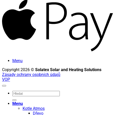
P
Menu
Copyright 2026 ©
Solatex Solar and Heating Solutions
Zásady ochrany osobních údajů
VOP
Hledat:
Menu
Kotle Atmos
Dřevo