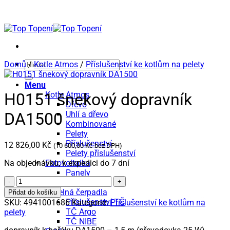
Přeskočit
na
obsah
Hledat:
Domů
/
Kotle Atmos
/
Příslušenství ke kotlům na pelety
Menu
Kotle Atmos
H0151 šnekový dopravník
Dřevo
Uhlí a dřevo
DA1500
Kombinované
Pelety
Příslušenství
12 826,00
Kč
(
10 600,00
Kč
bez DPH)
Pelety příslušenství
Na objednávku, k expedici do 7 dní
Fotovoltaika
Panely
H0151
Komponenty
šnekový
Tepelná čerpadla
Přidat do košíku
dopravník
Příslušenství TČ
SKU:
4941001686
Kategorie:
Příslušenství ke kotlům na
DA1500
TČ Argo
pelety
množství
TČ NIBE