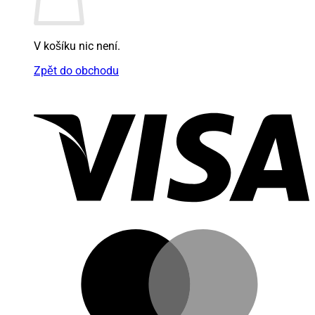
V košíku nic není.
Zpět do obchodu
V
M