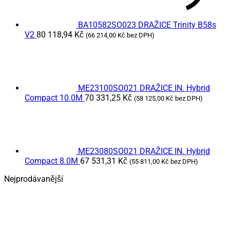
BA10582SO023 DRAŽICE Trinity B58s
V2
80 118,94
Kč
(
66 214,00
Kč
bez DPH)
ME23100SO021 DRAŽICE IN. Hybrid
Compact 10.0M
70 331,25
Kč
(
58 125,00
Kč
bez DPH)
ME23080SO021 DRAŽICE IN. Hybrid
Compact 8.0M
67 531,31
Kč
(
55 811,00
Kč
bez DPH)
Nejprodávanější