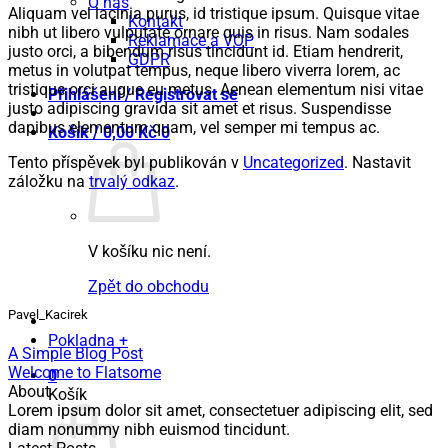
O nás
Aliquam vel lacinia purus, id tristique ipsum. Quisque vitae
Kontakt
nibh ut libero vulputate ornare quis in risus. Nam sodales
Reklamace a VOP
justo orci, a bibendum risus tincidunt id. Etiam hendrerit,
GDPR
metus in volutpat tempus, neque libero viverra lorem, ac
tristique orci augue eu metus. Aenean elementum nisi vitae
Přihlášení / Registrovat se
justo adipiscing gravida sit amet et risus. Suspendisse
dapibus elementum quam, vel semper mi tempus ac.
Košík /
0,00
Kč
0
Tento příspěvek byl publikován v
Uncategorized
. Nastavit
záložku na
trvalý odkaz
.
V košíku nic není.
Zpět do obchodu
Pavel_Kacirek
Pokladna
+
A Simple Blog Post
Welcome to Flatsome
0
About
Košík
Lorem ipsum dolor sit amet, consectetuer adipiscing elit, sed
diam nonummy nibh euismod tincidunt.