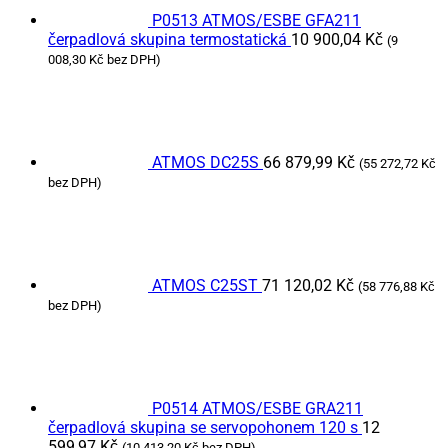
P0513 ATMOS/ESBE GFA211
čerpadlová skupina termostatická
10 900,04
Kč
(
9
008,30
Kč
bez DPH)
ATMOS DC25S
66 879,99
Kč
(
55 272,72
Kč
bez DPH)
ATMOS C25ST
71 120,02
Kč
(
58 776,88
Kč
bez DPH)
P0514 ATMOS/ESBE GRA211
čerpadlová skupina se servopohonem 120 s
12
599,97
Kč
(
10 413,20
Kč
bez DPH)