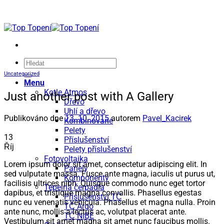
Přeskočit
na
obsah
Hledat:
Uncategorized
Menu
Kotle Atmos
Just another post with A Gallery
Dřevo
Uhlí a dřevo
Publikováno dne
13. 10. 2015
autorem
Pavel_Kacirek
Kombinované
Pelety
13
Příslušenství
Říj
Pelety příslušenství
Fotovoltaika
Lorem ipsum dolor sit amet, consectetur adipiscing elit. In
Panely
sed vulputate massa. Fusce ante magna, iaculis ut purus ut,
Komponenty
facilisis ultrices nibh. Quisque commodo nunc eget tortor
Tepelná čerpadla
dapibus, et tristique magna convallis. Phasellus egestas
Příslušenství TČ
nunc eu venenatis vehicula. Phasellus et magna nulla. Proin
TČ Argo
ante nunc, mollis a lectus ac, volutpat placerat ante.
TČ NIBE
Vestibulum sit amet magna sit amet nunc faucibus mollis.