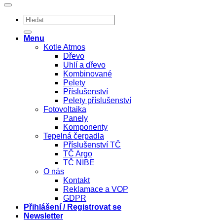
Hledat:
Menu
Kotle Atmos
Dřevo
Uhlí a dřevo
Kombinované
Pelety
Příslušenství
Pelety příslušenství
Fotovoltaika
Panely
Komponenty
Tepelná čerpadla
Příslušenství TČ
TČ Argo
TČ NIBE
O nás
Kontakt
Reklamace a VOP
GDPR
Přihlášení / Registrovat se
Newsletter