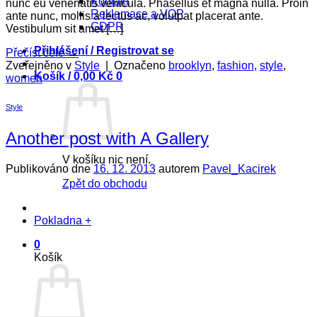
Kontakt
nunc eu venenatis vehicula. Phasellus et magna nulla. Proin
Reklamace a VOP
ante nunc, mollis a lectus ac, volutpat placerat ante.
GDPR
Vestibulum sit amet […]
Přihlášení / Registrovat se
Přečíst celé
→
Zveřejněno v
Style
|
Označeno
brooklyn
,
fashion
,
style
,
Košík /
0,00
Kč
0
women
Style
Another post with A Gallery
V košíku nic není.
Publikováno dne
16. 12. 2013
autorem
Pavel_Kacirek
Zpět do obchodu
Pokladna
+
0
Košík