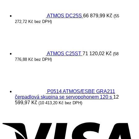
ATMOS DC25S
66 879,99
Kč
(
55
272,72
Kč
bez DPH)
ATMOS C25ST
71 120,02
Kč
(
58
776,88
Kč
bez DPH)
P0514 ATMOS/ESBE GRA211
čerpadlová skupina se servopohonem 120 s
12
599,97
Kč
(
10 413,20
Kč
bez DPH)
V