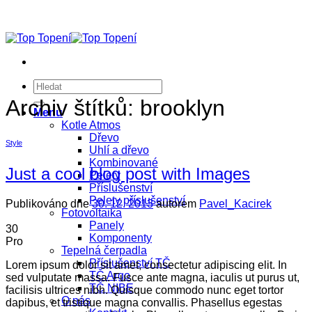
Přeskočit
na
obsah
Hledat:
Archiv štítků:
brooklyn
Menu
Kotle Atmos
Dřevo
Style
Uhlí a dřevo
Kombinované
Just a cool blog post with Images
Pelety
Příslušenství
Pelety příslušenství
Publikováno dne
30. 12. 2013
autorem
Pavel_Kacirek
Fotovoltaika
Panely
30
Komponenty
Pro
Tepelná čerpadla
Příslušenství TČ
Lorem ipsum dolor sit amet, consectetur adipiscing elit. In
TČ Argo
sed vulputate massa. Fusce ante magna, iaculis ut purus ut,
TČ NIBE
facilisis ultrices nibh. Quisque commodo nunc eget tortor
O nás
dapibus, et tristique magna convallis. Phasellus egestas